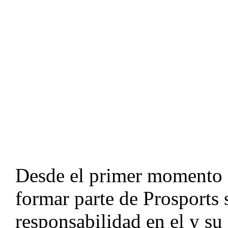
POSICION:
PG
NACIONALIDAD:
VENEZUELA
F. NACIMIENTO:
27/07/1987
UNIVERSIDAD:
ST. BENEDICT
TESTIMONIO
Desde el primer momento 
formar parte de Prosports 
responsabilidad en el y su