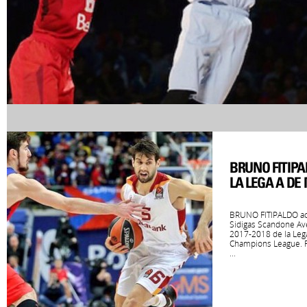
BRUNO FITIPA
LA LEGA A DE 
BRUNO FITIPALDO aca
Sidigas Scandone Av
2017-2018 de la Lega 
Champions League. Fi
...