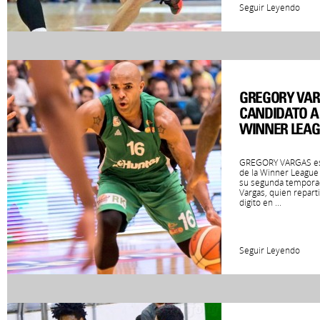
Seguir Leyendo
GREGORY VAR
CANDIDATO A
WINNER LEAG
GREGORY VARGAS es e
de la Winner League
su segunda temporad
Vargas, quien repart
digito en ...
Seguir Leyendo